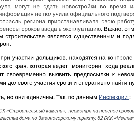
ула могут не сдать новостройки во время из
 информация не получила официального подтве
отрасль региона приостанавливала свою работ
реносы сроков ввода в эксплуатацию
.
Важно, отм
ом строительстве является существенным и под
рон.
при участии дольщиков, находятся на контроле
кого края, которая ведет
мониторинг хода реал
лит своевременно выявить предпосылки к нево
и долевого участия сроки и оперативно найти п
ть, но они единичны.
Так, по данным
Инспекции
:
К «Строительный камень», несмотря на перенос сроков,
льства дома по Змеиногорскому тракту, 82 (ЖК «Мечта»,