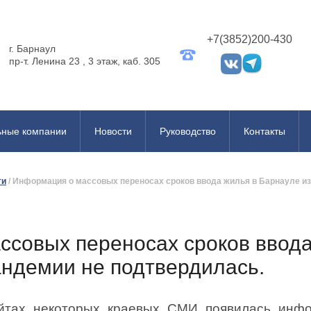
+7(3852)200-430
г. Барнаул
пр-т. Ленина 23 , 3 этаж, каб. 305
ьные компании
Новости
Руководство
Контакты
ти
/
Информация о массовых переносах сроков ввода жилья в Барнауле из
совых переносах сроков ввода
андемии не подтвердилась.
йтах некоторых краевых СМИ появилась инфо