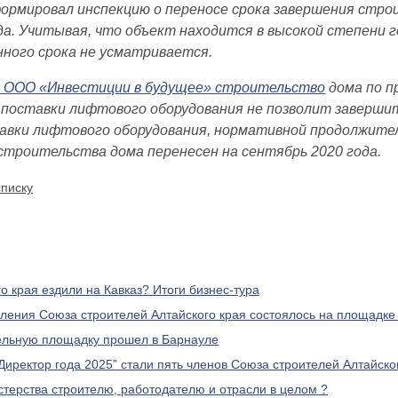
рмировал инспекцию о переносе срока завершения строит
ода. Учитывая, что объект находится в высокой степени 
ного срока не усматривается.
 ООО «Инвестиции в будущее» строительство
дома по п
а поставки лифтового оборудования не позволит заверши
тавки лифтового оборудования, нормативной продолжител
строительства дома перенесен на сентябрь 2020 года.
списку
го края ездили на Кавказ? Итоги бизнес-тура
вления Союза строителей Алтайского края состоялось на площадк
тельную площадку прошел в Барнауле
Директор года 2025” стали пять членов Союза строителей Алтайско
стерства строителю, работодателю и отрасли в целом ?