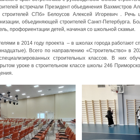
роителей встречали Президент объединения Вахмистров А
строителей СПб» Белоусов Алексей Игоревич . Речь 
низации, объединяющей строителей Санкт-Петербурга. Б
ль, профориентации детей, начиная со школьной скамьи.
телями в 2014 году проекта – в школах города работают 
ннадцатые). Всего по направлению «Строительство» в 20
 специализированных строительных классов. В них обу
крытом уроке в строительном классе школы 246 Приморско
дения.