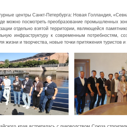
ьтурные центры Санкт-Петербурга: Новая Голландия, «Сев
 где можно посмотреть преобразование промышленных зон
зации отдельно взятой территории, являющейся памятнико
льную инфраструктуру к современным потребностям, со
я жизни и творчества, новые точки притяжения туристов и
айского края встретилась с руководством Союза строите