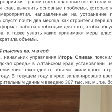
ероприятия - рассмотреть плановые показатели 
м крае, выяснить основные проблемы, которые 
 мероприятия, направленные на устранение п
ь спустя почти два месяца, как строители переш
 формат работы необходим для того, чтобы обсу
в, а также узнать какие принимают меры влас
ократила объемы.
 тысячи кв. м в год
а, начальник управления
Игорь Спивак
пояснил
дская среда» в Алтайском крае установлены це
еличение ежегодного объема жилищного стр
году. В текущем году в крае запланировано ввес
ительным данным введено 367 тыс. кв. м., т.е. б