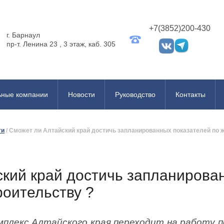
+7(3852)200-430
г. Барнаул
пр-т. Ленина 23 , 3 этаж, каб. 305
ьные компании
Новости
Руководство
Контакты
ти
/
Сможет ли Алтайский край достичь запланированных показателей по 
кий край достичь запланирова
оительству ?
плекс Алтайского края переходит на работу по