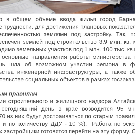
то в общем объеме ввода жилья город Барн
 трудности, для достижения плановых показате
спеченностью землями под застройку. Так, п
спечен землей под строительство 3,9 млн. кв. 
имо земельных участков под 1 млн. 100 тыс. кв.
л основные направления работы министерства 
речь шла об возможном участии региона в ф
ства инженерной инфраструктуры, а также об
тельстве социальных объектов в рамках госзака
ым правилам
ии строительного и жилищного надзора Алтайс
 сегодняшний день в крае возводится 95 мн
 из них будут достраиваться по старым правила
 и по количеству ДДУ - 10 %). Работа по эск
х застройщики готовятся перейти на эту форму. 