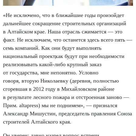
«Не исключено
,
что в ближайшие годы произойдет
дальнейшее сокращение строительных организаций
в Алтайском крае. Наша отрасль сжимается — это
факт. Не исключаем
,
что останется здесь всего пять —
семь компаний. Как они будут выполнять
национальный проект
,
как будут при необходимости
реализовывать какой-либо крупный заказ
от государства
,
мне непонятно. Условно
говоря
,
вторую Николаевку
(
деревня
,
полностью
сгоревшая в 2012 году в Михайловском районе
в результате лесного пожара и отстроенная заново —
Прим. altapress) мы не поднимем», — признался
Александр Мишустин
,
председатель правления Союза
строителей Алтайского края.
Он уверен: давно назрел вопрос встречи