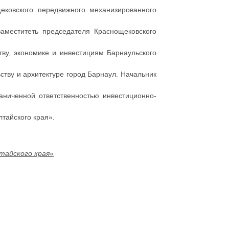
щековского передвижного механизированного
аместитеть председателя Краснощековского
ству, экономике и инвестициям Барнаульского
ьству и архитектуре город Барнаул. Начальник
раниченной ответственностью инвестиционно-
тайского края».
тайского края»