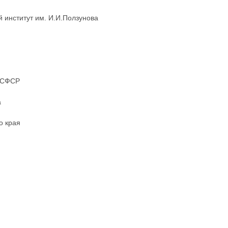
й институт им. И.И.Ползунова
 РСФСР
а
о края