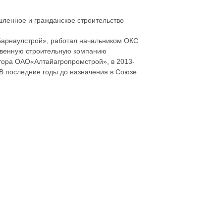
шленное и гражданское строительство
Барнаулстрой
»
, работал начальником ОКС
ственную строительную компанию
ктора ОАО«
Алтайагропромстрой
»
, в 2013-
В последние годы до назначения в Союзе