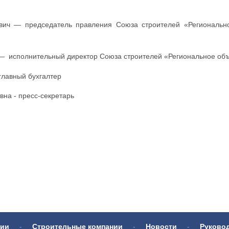
вич — председатель правления Союза строителей «Регионально
— исполнительный директор Союза строителей «Региональное объ
главный бухгалтер
вна - пресс-секретарь
нии
-
Строительные компании
-
Новости
-
Руково