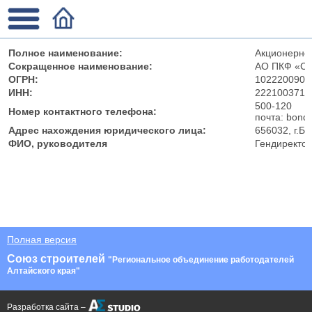
Полное наименование:
Акционерно
Сокращенное наименование:
АО ПКФ «Си
ОГРН:
1022200909
ИНН:
2221003719
500-120
Номер контактного телефона:
почта: bond
Адрес нахождения юридического лица:
656032, г.Б
ФИО, руководителя
Гендиректо
Полная версия
Союз строителей
"Региональное объединение работодателей
Алтайского края"
Разработка сайта –