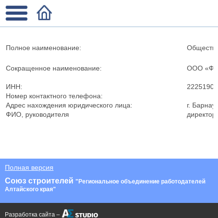
Полное наименование:
Общество
Сокращенное наименование:
ООО «Фи
ИНН:
22251905
Номер контактного телефона:
Адрес нахождения юридического лица:
г. Барнау
ФИО, руководителя
директор
Полная версия
Союз строителей
"Региональное объединение работодателей
Алтайского края"
Разработка сайта –