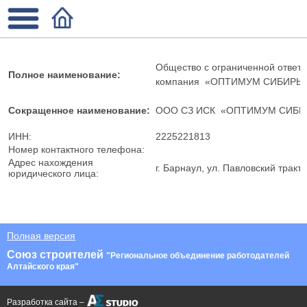
Общество с ограниченной ответ
Полное наименовани
е:
компания «ОПТИМУМ СИБИРЬ
Сокращенное наименование:
ООО СЗ ИСК «ОПТИМУМ СИБИ
ИНН:
2225221813
Номер контактного телефона:
Адрес нахождения
г. Барнаул, ул. Павловский тракт,
юридического лица:
ФИО, руководителя
Рыжков Владислав Сергеевич
Полная версия
Союз строителей
"Региональное объединение работодателей
Алтайского края"
Разработка сайта –