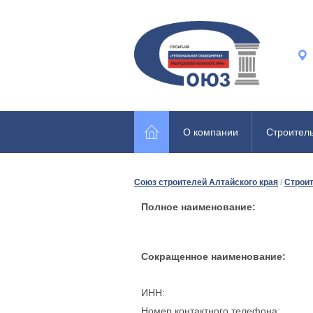
О компании
Строител
Союз строителей Алтайского края
/
Строи
Полное наименовани
е:
Сокращенное наименование:
ИНН:
Номер контактного телефона: