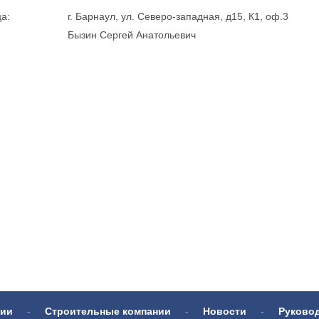
а:
г. Барнаул, ул. Северо-западная, д15, К1, оф.3
Бызин Сергей Анатольевич
нии
-
Строительные компании
-
Новости
-
Руково